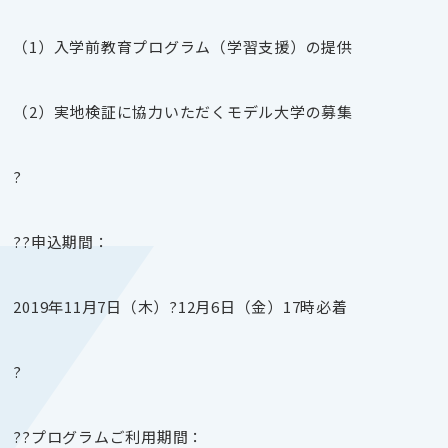
（
1
）入学前教育プログラム（学習支援）の提供
（
2
）実地検証に協力いただくモデル大学の募集
?
??申込期間：
2019
年
11
月
7
日（木）?
12
月6日（金）
17
時必着
?
??プログラムご利用期間：