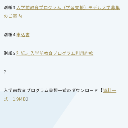
別紙
3
入学前教育プログラム（学習支援）モデル大学募集
のご案内
別紙
4
申込書
別紙
5
別紙5_入学前教育プログラム利用約款
?
入学前教育プログラム書類一式のダウンロード【
資料一
式 1.9MB
】