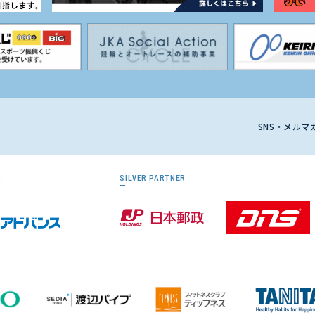
SNS・メル
R
SILVER PARTNER