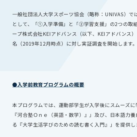
一般社団法人大学スポーツ協会（略称：
UNIVAS
）で
として、「①入学準備」と「②学習支援」の
2
つの取
ープ株式会社
KEI
アドバンス（以下、
KEI
アドバンス）
名（
2019
年
12
月時点）に対し実証調査を開始します
●入学前教育プログラムの概要
本プログラムでは、運動部学生が入学後にスムーズに
『河合塾Ｏｎｅ（英語・数学）』」及び、日本語力養
る『大学生活学びのための読む書く入門』」を提供し