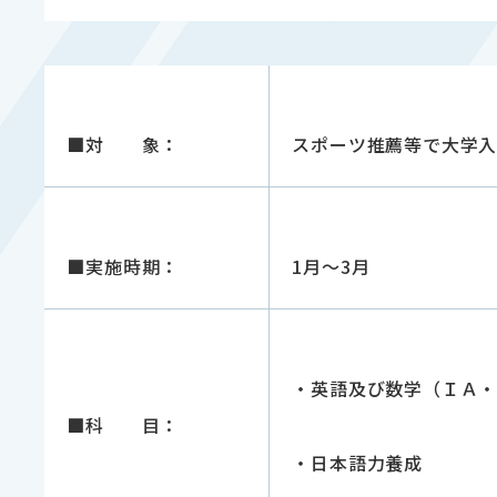
■対 象：
スポーツ推薦等で大学
■実施時期：
1月～
3
月
・英語及び数学（ＩＡ
■科 目：
・日本語力養成