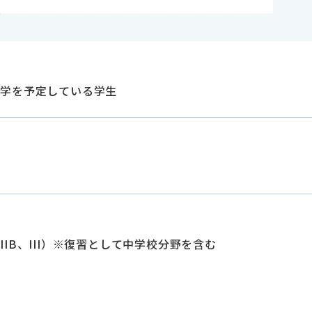
入学を予定している学生
・
IIB
、
III
）※復習として中学校分野を含む