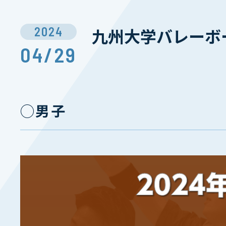
2024
九州⼤学バレーボー
04/29
◯男子