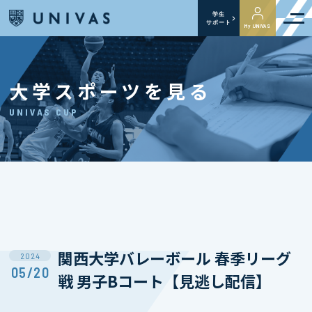
学生
サポート
My UNIVAS
大学スポーツを見る
UNIVAS CUP
関西⼤学バレーボール 春季リーグ
2024
05/20
戦 男子Bコート【見逃し配信】