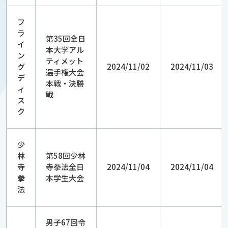
フ
ラ
第35回全日
イ
本大学アル
ン
ティメット
グ
2024/11/02
2024/11/03
選手権大会
デ
本戦・決勝
ィ
戦
ス
ク
少
林
第58回少林
寺
寺拳法全日
2024/11/04
2024/11/04
拳
本学生大会
法
男子67回令