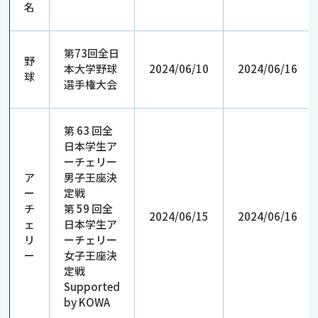
名
第73回全日
野
本大学野球
2024/06/10
2024/06/16
球
選手権大会
第 63 回全
日本学生ア
ーチェリー
ア
男子王座決
ー
定戦
チ
第 59 回全
2024/06/15
2024/06/16
ェ
日本学生ア
リ
ーチェリー
ー
女子王座決
定戦
Supported
by KOWA