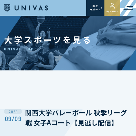
学生
サポート
My UNIVAS
大学スポーツを見る
UNIVAS CUP
関西⼤学バレーボール 秋季リーグ
2024
09/09
戦 女子Aコート【見逃し配信】