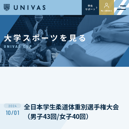
学生
サポート
My UNIVAS
大学スポーツを見る
UNIVAS CUP
全日本学生柔道体重別選手権大会
2024
10/01
（男子43回/女子40回）