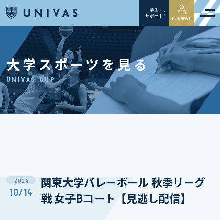
学生
サポート
My UNIVAS
大学スポーツを見る
UNIVAS CUP
関東⼤学バレーボール 秋季リーグ
2024
10/14
戦 女子Bコート【見逃し配信】