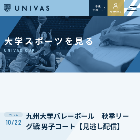
学生
サポート
My UNIVAS
大学スポーツを見る
UNIVAS CUP
九州大学バレーボール 秋季リー
2024
10/22
グ戦 男子コート【見逃し配信】