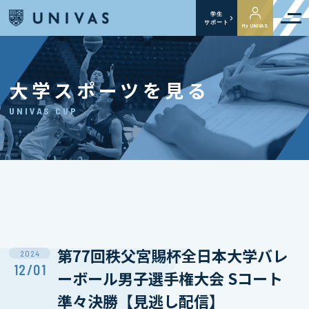
学生
サポート
My UNIVAS
大学スポーツを見る
UNIVAS CUP
第77回秩父宮賜杯全日本大学バレ
2024
12/01
ーボール男子選手権大会 Sコート
準々決勝【見逃し配信】