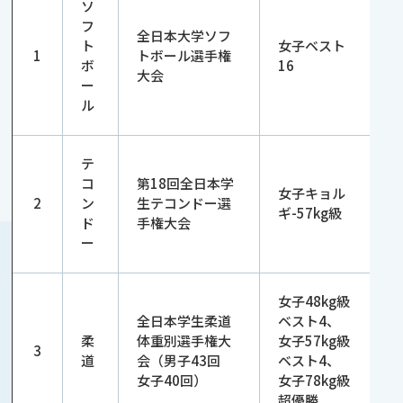
ソ
フ
全日本大学ソフ
ト
女子ベスト
1
トボール選手権
ボ
16
大会
ー
ル
テ
コ
第18回全日本学
女子キョル
2
ン
生テコンドー選
ギ-57kg級
ド
手権大会
ー
女子48kg級
全日本学生柔道
ベスト4、
柔
体重別選手権大
女子57kg級
3
道
会（男子43回
ベスト4、
女子40回）
女子78kg級
超優勝