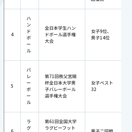
ハ
ン
全日本学生ハン
ド
女子9位、
4
ドボール選手権
ボ
男子14位
大会
ー
ル
バ
レ
第71回秩父宮賜
ー
杯全日本大学男
女子ベスト
5
ボ
子バレーボール
32
ー
選手権大会
ル
ラ
第61回全国大学
グ
ラグビーフット
6
男子二回戦