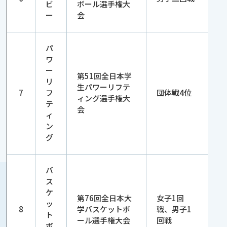
ビ
ボール選手権大
ー
会
パ
ワ
ー
第51回全日本学
リ
生パワーリフテ
7
フ
団体戦4位
ィング選手権大
テ
会
ィ
ン
グ
バ
ス
ケ
第76回全日本大
女子1回
ッ
8
学バスケットボ
戦、男子1
ト
ール選手権大会
回戦
ボ