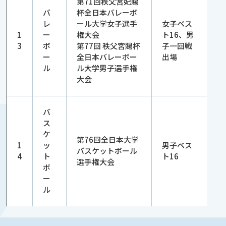
第71回秩父宮妃賜
バ
杯全日本バレーボ
レ
ール大学女子選手
女子ベス
1
ー
権大会
ト16、男
3
ボ
第77回 秩父宮賜杯
子一回戦
ー
全日本バレーボー
出場
ル
ル大学男子選手権
大会
バ
ス
ケ
第76回全日本大学
1
ッ
男子ベス
バスケットボール
4
ト
ト16
選手権大会
ボ
ー
ル