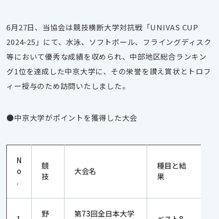
6月27日、当協会は競技横断大学対抗戦「UNIVAS CUP
2024-25」にて、水泳、ソフトボール、フライングディスク
等において優秀な成績を収められ、中部地区総合ランキン
グ1位を達成した中京大学に、その栄誉を讃え賞状とトロフ
ィー授与のため訪問いたしました。
●中京大学がポイントを獲得した大会
N
競
種目と結
o
大会名
技
果
.
野
第73回全日本大学
1
ベスト8