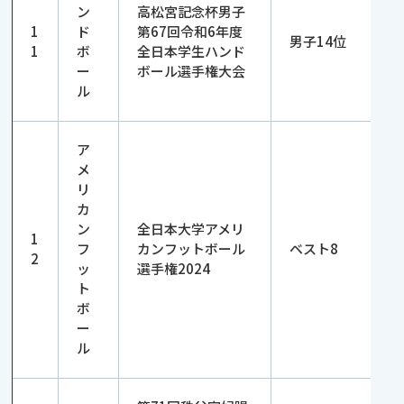
ン
高松宮記念杯男子
1
ド
第67回令和6年度
男子14位
1
ボ
全日本学生ハンド
ー
ボール選手権大会
ル
ア
メ
リ
カ
ン
全日本大学アメリ
1
フ
カンフットボール
ベスト8
2
ッ
選手権2024
ト
ボ
ー
ル