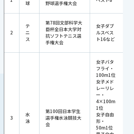
球
野球選手権大会
第78回文部科学大
テ
女子ダブ
臣杯全日本大学対
2
ニ
ルスベス
抗ソフトテニス選
ス
ト16など
手権大会
女子バタ
フライ・
100m1位
女子メド
レーリレ
ー・
4×100m
1位
第100回日本学生
水
女子自由
3
選手権水泳競技大
泳
形・
会
50m1位