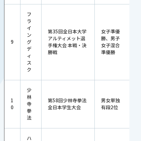
フ
ラ
イ
第35回全日本大学
女子準優
ン
アルティメット選
勝、男子
9
グ
手権大会 本戦・決
女子混合
デ
勝戦
準優勝
ィ
ス
ク
少
林
1
第58回少林寺拳法
男女単独
寺
0
全日本学生大会
有段2位
拳
法
ハ