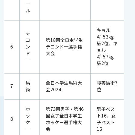
ー
ル
キョル
テ
ギ-53kg
コ
第18回全日本学生
級2位、キ
6
ン
テコンドー選手権
ョル
ド
大会
ギ-57kg
ー
級2位
馬
全日本学生馬術大
障害馬術7
7
術
会2024
位
ホ
第73回男子・第46
男子ベス
ッ
回女子全日本学生
ト16、女
8
ケ
ホッケー選手権大
子ベスト
ー
会
16