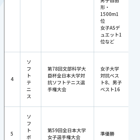
男子自由
形・
1500m1
位
女子ASデ
ュエット1
位など
ソ
フ
第78回文部科学大
女子大学
ト
臣杯全日本大学対
対抗ベス
4
テ
抗ソフトテニス選
ト8、男子
ニ
手権大会
ベスト16
ス
ソ
フ
ト
第59回全日本大学
5
準優勝
ボ
女子選手権大会