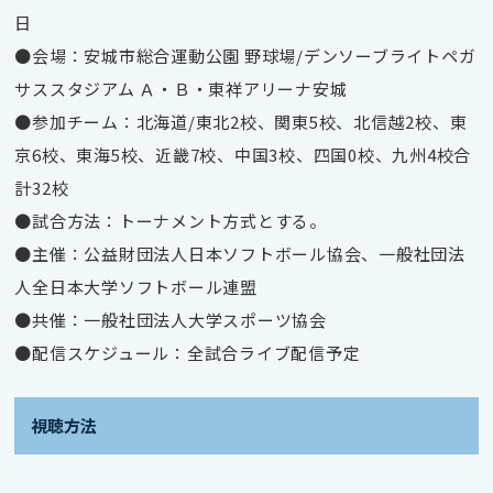
日
●会場：安城市総合運動公園 野球場/デンソーブライトペガ
サススタジアム Ａ・Ｂ・東祥アリーナ安城
●参加チーム：北海道/東北2校、関東5校、北信越2校、東
京6校、東海5校、近畿7校、中国3校、四国0校、九州4校合
計32校
●試合方法：トーナメント方式とする。
●主催：公益財団法人日本ソフトボール協会、一般社団法
人全日本大学ソフトボール連盟
●共催：一般社団法人大学スポーツ協会
●配信スケジュール：全試合ライブ配信予定
視聴方法