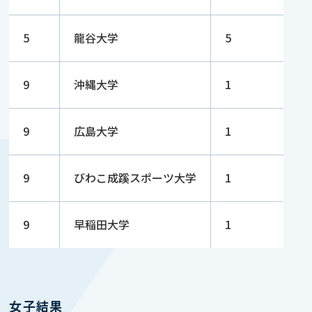
5
龍谷大学
5
9
沖縄大学
1
9
広島大学
1
9
びわこ成蹊スポーツ大学
1
9
早稲田大学
1
女子結果