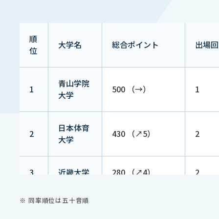
順
大学名
総合ポイント
出場回
位
青山学院
1
500 （→）
1
大学
日本体育
2
430 （↗︎5）
2
大学
3
近畿大学
280 （↗︎4）
2
※ 同率順位は五十音順
4
白鷗大学
250 （↘︎2）
1