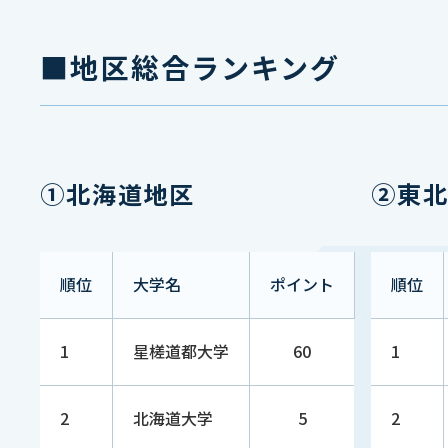
4
富士大学
250 （↘︎2）
1
■地区総合ランキング
鹿屋体育
6
165 （↘︎2）
1
大学
①北海道地区
②東
6
仙台大学
165 （↘︎2）
1
中部学院
6
165 （↘︎2）
1
順位
大学名
ポイント
順位
大学
1
星槎道都大学
60
1
環太平洋
9
130 （↘︎2）
1
大学
2
北海道大学
5
2
国際武道