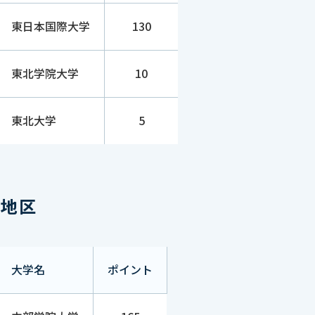
130
-
東日本国際大学
130
130
-
東北学院大学
10
130
-
東北大学
5
130
-
部地区
-
70
大学名
ポイント
60
10