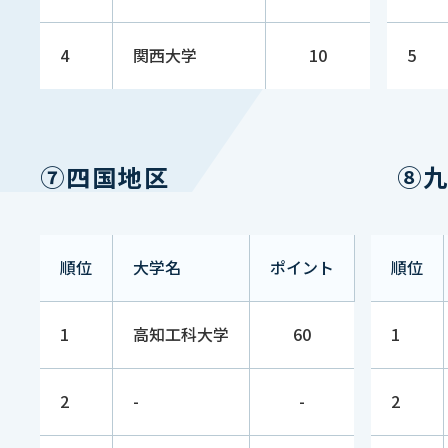
早稲田大
25
50 （NEW）
1
4
関西大学
10
5
学
長崎国際
27
45 （NEW）
1
大学
⑦四国地区
⑧九
28
拓殖大学
25 （NEW）
1
順位
大学名
ポイント
順位
28
龍谷大学
25 （NEW）
1
1
高知工科大学
60
1
日本福祉
30
20 （NEW）
1
大学
2
-
-
2
30
立教大学
20 （NEW）
1