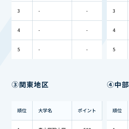
9
130 （↘︎2）
1
大学
3
-
-
3
9
中部大学
130 （↘︎2）
1
4
-
-
4
9
天理大学
130 （↘︎2）
1
5
-
-
5
東日本国
9
130 （↘︎2）
1
際大学
③関東地区
④中
愛知産業
14
70 （NEW）
1
大学
順位
大学名
ポイント
順位
九州産業
14
70 （→）
2
大学