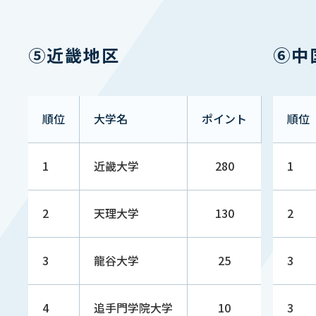
東京農業
16
60 （↘︎2）
1
大学
⑤近畿地区
⑥中
日本文理
16
60 （↘︎2）
1
大学
順位
大学名
ポイント
順位
広島経済
16
60 （↘︎2）
1
1
近畿大学
280
1
大学
2
天理大学
130
2
福井工業
16
60 （↘︎2）
1
大学
3
龍谷大学
25
3
東京国際
25
50 （NEW）
1
大学
4
追手門学院大学
10
3