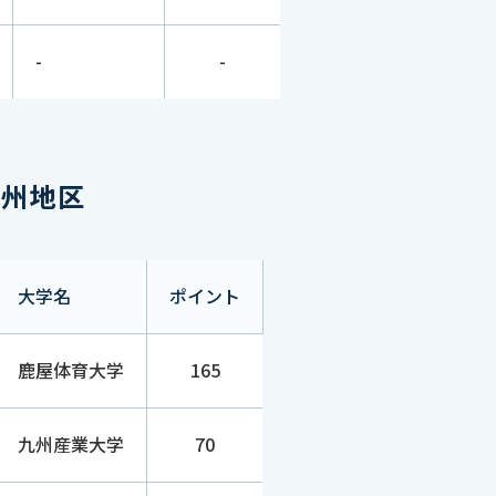
-
50
-
-
-
45
州地区
-
25
大学名
ポイント
-
25
鹿屋体育大学
165
-
20
九州産業大学
70
-
20