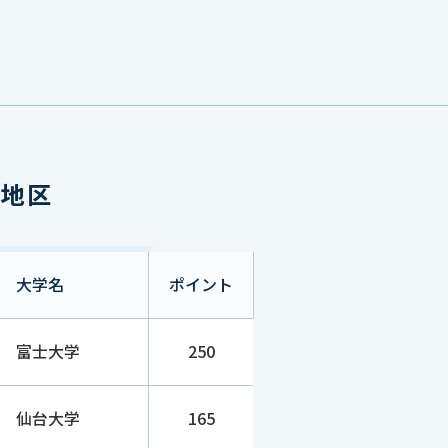
250
-
165
-
北地区
165
-
165
-
大学名
ポイント
富士大学
250
130
-
仙台大学
165