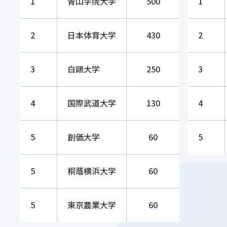
1
青山学院大学
500
1
高知工科
16
60 （↘︎2）
1
2
日本体育大学
430
2
大学
3
白鷗大学
250
3
星槎道都
16
60 （↘︎2）
1
大学
4
国際武道大学
130
4
西南学院
16
60 （↘︎2）
1
大学
5
創価大学
60
5
16
創価大学
60 （↘︎2）
1
5
桐蔭横浜大学
60
桐蔭横浜
16
60 （↘︎2）
1
5
東京農業大学
60
大学