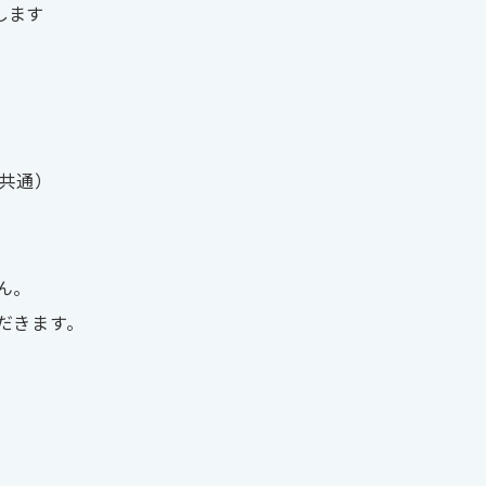
します
共通）
ん。
だきます。