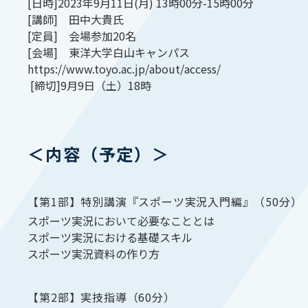
[日時]2023年9月11日(月) 13時00分-15時00分
[講師] 田中大貴氏
[定員] 会場参加20名
[会場] 東洋大学白山キャンパス
https://www.toyo.ac.jp/about/access/
[締切]9月9日（土）18時
＜内容（予定）＞
【第1部】特別講演『スポーツ実況入門編』（50分）
スポーツ実況において必要なこととは
スポーツ実況における基礎スキル
スポーツ実況資料の作り方
【第2部】実技指導（60分）