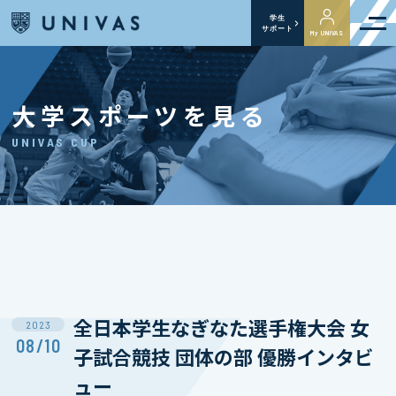
学生
サポート
My UNIVAS
大学スポーツを見る
UNIVAS CUP
全日本学生なぎなた選手権大会 女
2023
08/10
子試合競技 団体の部 優勝インタビ
ュー