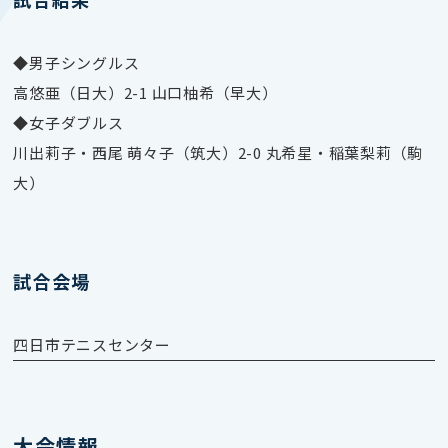
◆男子シングルス
高悠亜（日大）2-1 山口柚希（早大）
◆女子ダブルス
川出莉子・西尾 萌々子（筑大）2-0 丸希星・稲葉梨莉（駒
大）
試合会場
四日市テニスセンター
大会情報