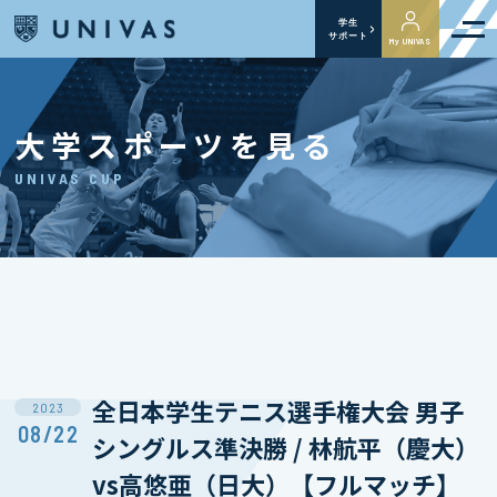
学生
サポート
My UNIVAS
大学スポーツを見る
UNIVAS CUP
全日本学生テニス選手権大会 男子
2023
08/22
シングルス準決勝 / 林航平（慶大）
vs高悠亜（日大）【フルマッチ】