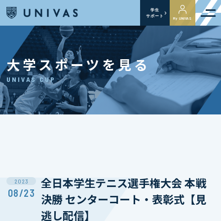
学生
サポート
My UNIVAS
大学スポーツを見る
UNIVAS CUP
全日本学生テニス選手権大会 本戦
2023
08/23
決勝 センターコート・表彰式【見
逃し配信】