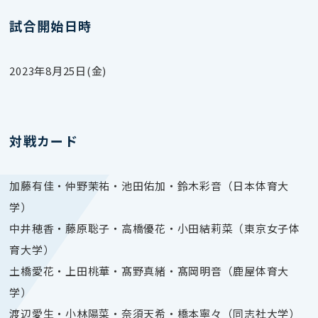
試合開始日時
2023年8月25日(金)
対戦カード
加藤有佳・仲野茉祐・池田佑加・鈴木彩音（日本体育大
学）
中井穂香・藤原聡子・高橋優花・小田結莉菜（東京女子体
育大学）
土橋愛花・上田桃華・髙野真緒・髙岡明音（鹿屋体育大
学）
渡辺愛生・小林陽菜・奈須天希・橋本寧々（同志社大学）