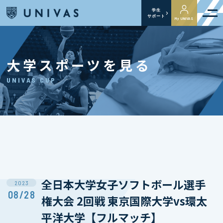
学生
サポート
My UNIVAS
大学スポーツを見る
UNIVAS CUP
全日本大学女子ソフトボール選手
2023
08/28
権大会 2回戦 東京国際大学vs環太
平洋大学【フルマッチ】