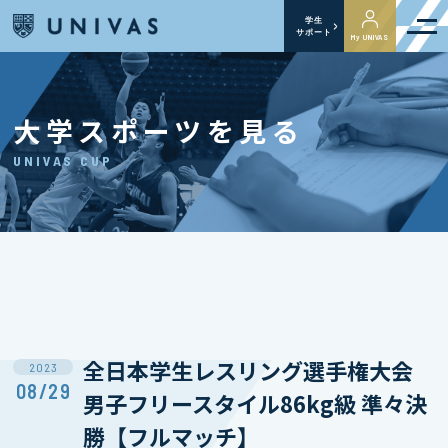
学生
サポート
My UNIVAS
大学スポーツを見る
UNIVAS CUP
全日本学生レスリング選手権大会
2023
08/29
男子フリースタイル86kg級 準々決
勝【フルマッチ】