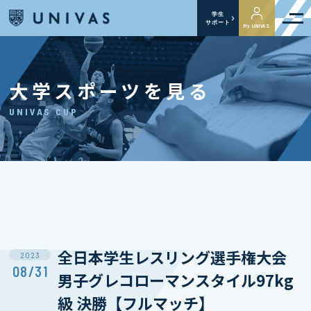
学生
サポート
My UNIVAS
大学スポーツを見る
UNIVAS CUP
全日本学生レスリング選手権大会
2023
08/31
男子グレコローマンスタイル97kg
級 決勝【フルマッチ】