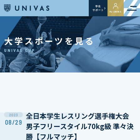
学生
サポート
My UNIVAS
大学スポーツを見る
UNIVAS CUP
全日本学生レスリング選手権大会
2023
08/29
男子フリースタイル70kg級 準々決
勝【フルマッチ】