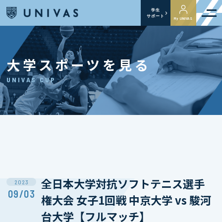
学生
サポート
My UNIVAS
大学スポーツを見る
UNIVAS CUP
全日本大学対抗ソフトテニス選手
2023
09/03
権大会 女子1回戦 中京大学 vs 駿河
台大学【フルマッチ】