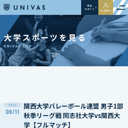
学生
サポート
My UNIVAS
大学スポーツを見る
UNIVAS CUP
関西大学バレーボール連盟 男子1部
2023
09/11
秋季リーグ戦 同志社大学vs関西大
学【フルマッチ】