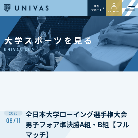
学生
サポート
My UNIVAS
大学スポーツを見る
UNIVAS CUP
全日本大学ローイング選手権大会
2023
09/11
男子フォア準決勝A組・B組【フル
マッチ】