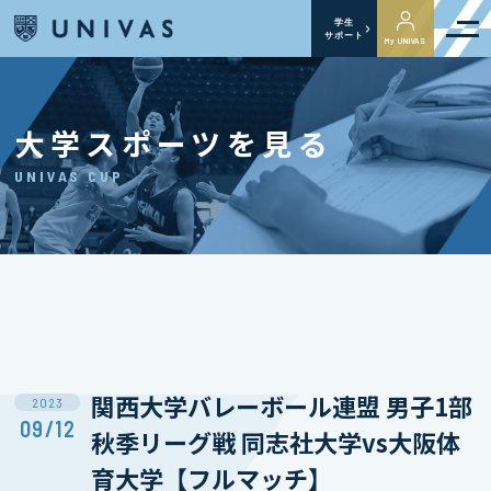
学生
サポート
My UNIVAS
大学スポーツを見る
UNIVAS CUP
関西大学バレーボール連盟 男子1部
2023
09/12
秋季リーグ戦 同志社大学vs大阪体
育大学【フルマッチ】