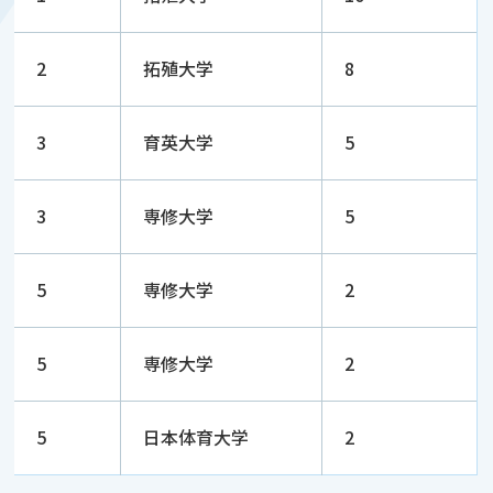
2
拓殖大学
8
3
育英大学
5
3
専修大学
5
5
専修大学
2
5
専修大学
2
5
日本体育大学
2