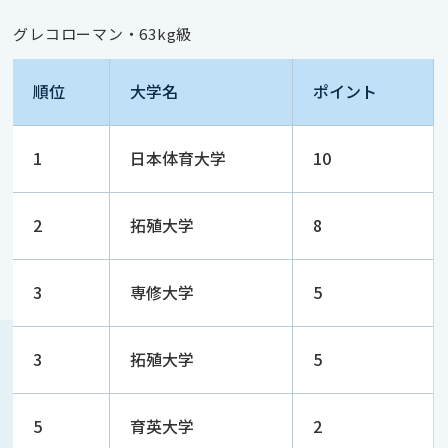
グレコローマン・63kg級
順位
大学名
ポイント
1
日本体育大学
10
2
拓殖大学
8
3
専修大学
5
3
拓殖大学
5
5
育英大学
2