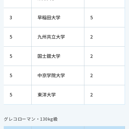
3
早稲田大学
5
5
九州共立大学
2
5
国士舘大学
2
5
中京学院大学
2
5
東洋大学
2
グレコローマン・130kg級