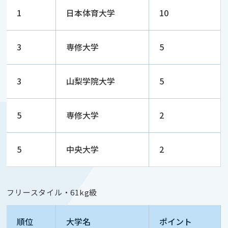
1
日本体育大学
10
3
専修大学
5
3
山梨学院大学
5
5
専修大学
2
5
中央大学
2
フリースタイル・61kg級
順位
大学名
ポイント