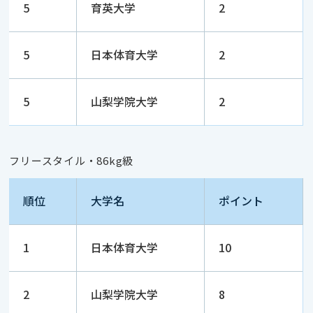
5
育英大学
2
5
日本体育大学
2
5
山梨学院大学
2
フリースタイル・86kg級
順位
大学名
ポイント
1
日本体育大学
10
2
山梨学院大学
8