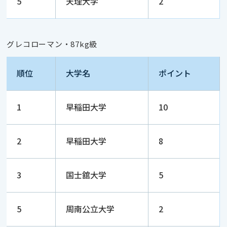
5
天理大学
2
グレコローマン・87kg級
順位
大学名
ポイント
1
早稲田大学
10
2
早稲田大学
8
3
国士舘大学
5
5
周南公立大学
2