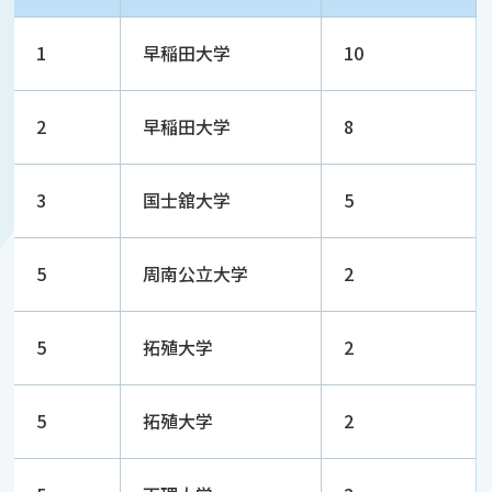
1
早稲田大学
10
2
早稲田大学
8
3
国士舘大学
5
5
周南公立大学
2
5
拓殖大学
2
5
拓殖大学
2