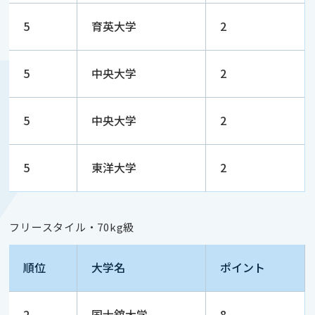
5
育英大学
2
5
中央大学
2
5
中央大学
2
5
東洋大学
2
フリースタイル・70kg級
順位
大学名
ポイント
2
国士舘大学
8