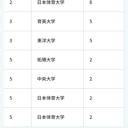
2
日本体育大学
8
3
育英大学
5
3
東洋大学
5
5
拓殖大学
2
5
中央大学
2
5
日本体育大学
2
5
日本体育大学
2