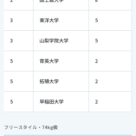
3
東洋大学
5
3
山梨学院大学
5
5
育英大学
2
5
拓殖大学
2
5
早稲田大学
2
フリースタイル・74kg級