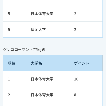
5
日本体育大学
2
5
福岡大学
2
グレコローマン・77kg級
順位
大学名
ポイント
1
日本体育大学
10
2
日本体育大学
8