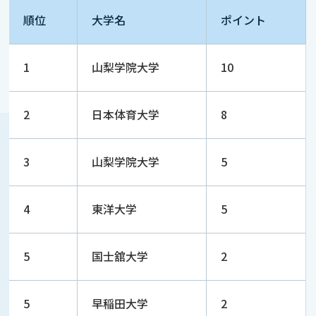
順位
大学名
ポイント
1
山梨学院大学
10
2
日本体育大学
8
3
山梨学院大学
5
4
東洋大学
5
5
国士舘大学
2
5
早稲田大学
2