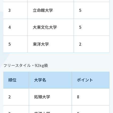
3
立命館大学
5
4
大東文化大学
5
5
東洋大学
2
フリースタイル・92kg級
順位
大学名
ポイント
2
拓殖大学
8