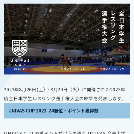
2023年8月26日(土）~8月29日（火）に開催された2023年
度全日本学生レスリング選手権大会の結果を発表します。
UNIVAS CUP 2023-24順位・ポイント獲得数
UNIVAS CUP のポイントが以下の通り UNIVAS 会員大学