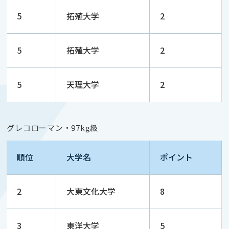
5
拓殖大学
2
5
拓殖大学
2
5
天理大学
2
グレコローマン・97kg級
順位
大学名
ポイント
2
大東文化大学
8
3
東洋大学
5