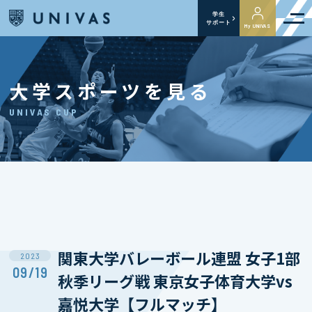
学生
サポート
My UNIVAS
大学スポーツを見る
UNIVAS CUP
関東大学バレーボール連盟 女子1部
2023
09/19
秋季リーグ戦 東京女子体育大学vs
嘉悦大学【フルマッチ】