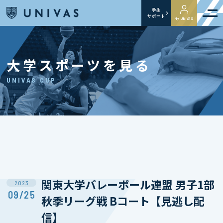
学生
サポート
My UNIVAS
大学スポーツを見る
UNIVAS CUP
関東大学バレーボール連盟 男子1部
2023
09/25
秋季リーグ戦 Bコート【見逃し配
信】