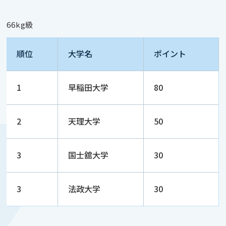
66kg級
順位
大学名
ポイント
1
早稲田大学
80
2
天理大学
50
3
国士舘大学
30
3
法政大学
30