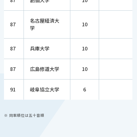
87
創価大学
10
名古屋経済大
87
10
学
87
兵庫大学
10
87
広島修道大学
10
91
岐阜協立大学
6
※ 同率順位は五十音順