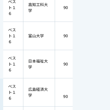
ベス
高知工科大
ト１
90
学
６
ベス
ト１
富山大学
90
６
ベス
日本福祉大
ト１
90
学
６
ベス
広島経済大
ト１
学
90
６