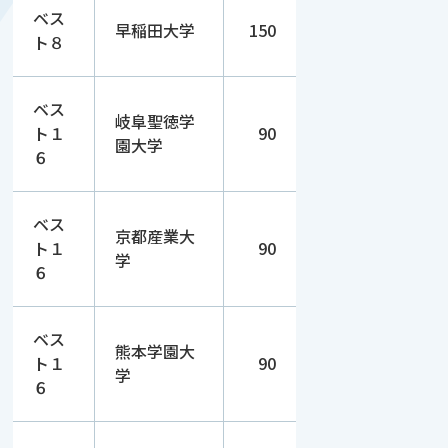
ベス
早稲田大学
150
ト８
ベス
岐阜聖徳学
ト１
90
園大学
６
ベス
京都産業大
ト１
90
学
６
ベス
熊本学園大
ト１
90
学
６