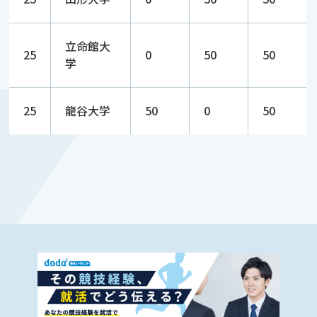
立命館大
25
0
50
50
学
25
龍谷大学
50
0
50