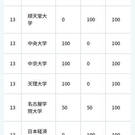
順天堂大
13
0
100
100
学
13
中央大学
100
0
100
13
中京大学
100
0
100
13
天理大学
100
0
100
名古屋学
13
50
50
100
院大学
日本経済
13
0
100
100