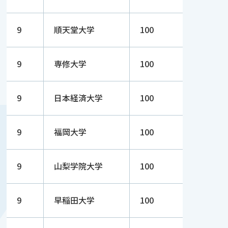
9
順天堂大学
100
9
専修大学
100
9
日本経済大学
100
9
福岡大学
100
9
山梨学院大学
100
9
早稲田大学
100