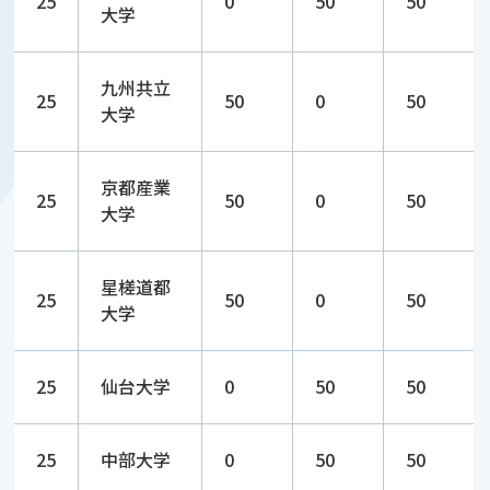
25
0
50
50
大学
九州共立
25
50
0
50
大学
京都産業
25
50
0
50
大学
星槎道都
25
50
0
50
大学
25
仙台大学
0
50
50
25
中部大学
0
50
50