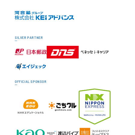
SILVER PARTNER
OFFICIAL SPONSOR