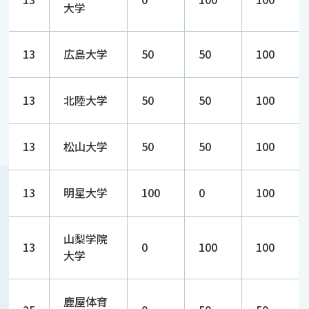
大学
13
広島大学
50
50
100
13
北陸大学
50
50
100
13
松山大学
50
50
100
13
明星大学
100
0
100
山梨学院
13
0
100
100
大学
鹿屋体育