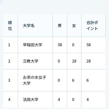
順
合計ポ
大学名
男
女
位
イント
1
早稲田大学
58
0
58
2
立教大学
0
28
28
お茶の水女子
3
0
6
6
大学
4
法政大学
4
0
4