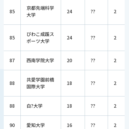
京都先端科学
85
24
??
2
大学
びわこ成蹊ス
85
24
??
2
ポーツ大学
87
西南学院大学
20
??
2
共愛学園前橋
88
18
??
2
国際大学
88
白?大学
18
??
2
90
愛知大学
16
??
2