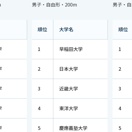
m
男子・自由形・200m
男子・自
順位
大学名
順位
治大学
1
早稲田大学
1
学
2
日本大学
2
学
3
近畿大学
3
学
4
東洋大学
4
学
5
慶應義塾大学
5