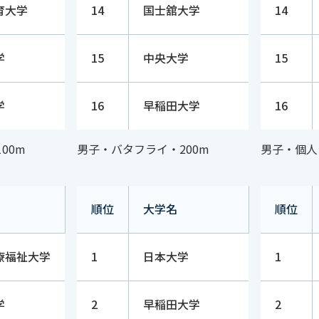
育大学
14
国士舘大学
14
学
15
中央大学
15
学
16
早稲田大学
16
00m
男子・バタフライ・200m
男子・個人
順位
大学名
順位
療福祉大学
1
日本大学
1
学
2
早稲田大学
2