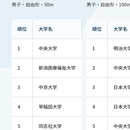
男子・自由形・50m
男子・自由形・100
順位
大学名
順位
大学名
1
中央大学
1
明
2
新潟医療福祉大学
2
中央大
3
中京大学
3
日本大
4
早稲田大学
4
日本大
5
同志社大学
5
中央大