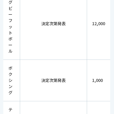
グ
ビ
ー
フ
決定次第発表
12,000
ッ
ト
ボ
ー
ル
ボ
ク
シ
決定次第発表
1,000
ン
グ
テ