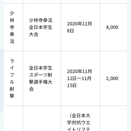
少
林
少林寺拳法
2020年11月
寺
全日本学生
4,000
8日
拳
大会
法
ラ
イ
全日本学生
2020年11月
フ
スポーツ射
12日～11月
2,000
ル
撃選手権大
15日
射
会
撃
（全日本大
学対抗ウエ
イトリフテ