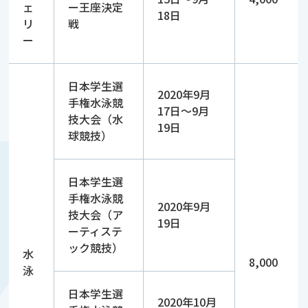
ェ
ー王座決定
18日
リ
戦
ー
日本学生選
2020年9月
手権水泳競
17日～9月
技大会（水
19日
球競技）
日本学生選
手権水泳競
2020年9月
技大会（ア
19日
ーティステ
ック競技）
水
8,000
泳
日本学生選
2020年10月