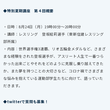
◆特別夏期講座 第４回概要
・日時：8月24日（月）19時00分～20時00分
・講師：レスリング 登坂絵莉選手（
東新住建レスリング
部所属
）
・内容：世界選手権3連覇、リオ五輪金メダルなど、さまざ
まな経験をされた登坂選手が、アスリート人生で一番つら
かった出来ごとやそれをどのように克服し乗り越えてきた
か、また夢を持つことの大切さなど、コロナ禍でさまざま
な悩みを抱えている運動部学生たちに向けて、語っていた
だきます。
◆twitterで質問も募集！