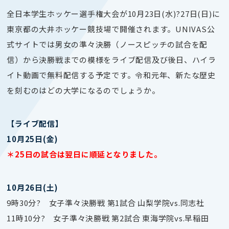
全日本学生ホッケー選手権大会
が10
月23日(水)?27日(日)に
東京都の大井ホッケー競技場で
開催されます。UNIVAS公
式サイトでは男女の準々決勝（ノースピッチの試合を配
信）から決勝戦までの模様をライブ配信及び後日、ハイラ
イト動画で無料配信する予定です。令和元年、新たな歴史
を刻むのはどの大学になるのでしょうか。
【ライブ配信】
10月25日(金)
＊25日の試合は翌日に順延となりました。
10月26日(土)
9時30分? 女子準々決勝戦 第1試合
山梨学院vs.同志社
11時10分? 女子準々決勝戦 第2試合
東海学院vs.早稲田