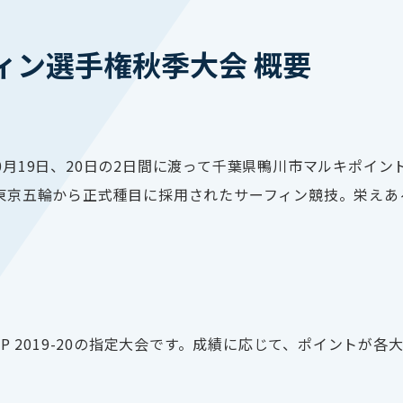
ィン選手権秋季大会 概要
0
月
19
日、
20
日の
2
日間に渡って千葉県鴨川市マルキポイン
東京五輪から正式種目に採用されたサーフィン競技。栄えあ
P 2019-20
の指定大会です。成績に応じて、ポイントが各大