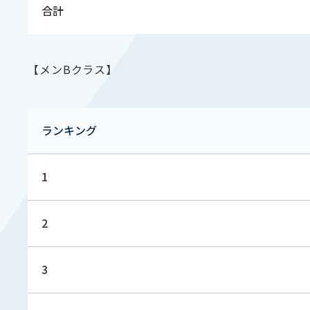
合計
【メンBクラス】
ランキング
1
2
3