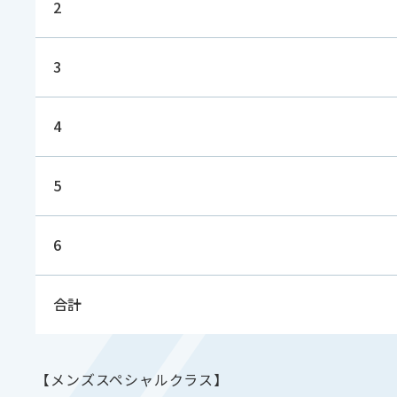
2
3
4
5
6
合計
【メンズスペシャルクラス】