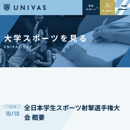
学生
サポート
My UNIVAS
大学スポーツを見る
UNIVAS CUP
全日本学生スポーツ射撃選手権大
2019
10/10
会 概要