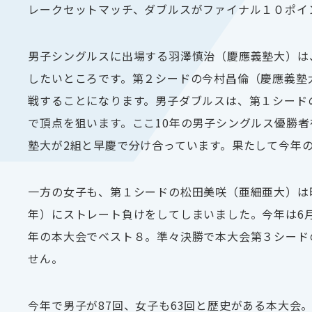
レークセットマッチ、ダブルスがファイナル１０ポイ
男子シングルスに出場する羽澤慎治（慶應義塾大）は
したいところです。第２シードの今村昌倫（慶應義塾
戦することになります。男子ダブルスは、第１シード
で頂点を狙います。ここ
10
年の男子シングルス優勝者
塾大が
2
組と早慶で分け合っています。果たして今年
一方の女子も、第１シードの松田美咲（亜細亜大）は
年）にストレート負けをしてしまいました。今年は
6
年の本大会でベスト８。準々決勝で本大会第３シード
せん。
今年で男子が
87
回、女子も
63
回と歴史がある本大会