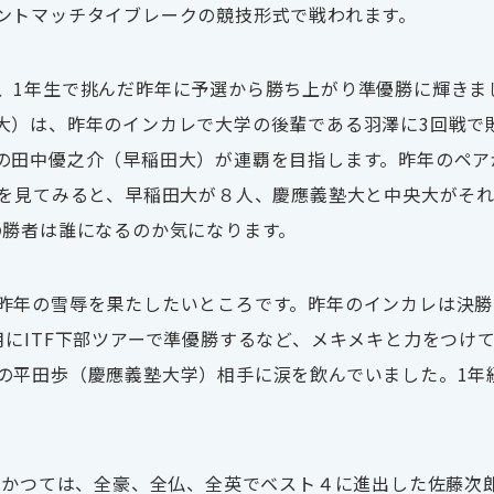
ントマッチタイブレークの競技形式で戦われます。
、
1
年生で挑んだ昨年に予選から勝ち上がり準優勝に輝きま
大）は、昨年のインカレで大学の後輩である羽澤に
3
回戦で
の田中優之介（早稲田大）が連覇を目指します。昨年のペア
を見てみると、早稲田大が８人、慶應義塾大と中央大がそ
の勝者は誰になるのか気になります。
昨年の雪辱を果たしたいところです。昨年のインカレは決勝
月に
ITF
下部ツアーで準優勝するなど、メキメキと力をつけ
の平田歩（慶應義塾大学）相手に涙を飲んでいました。
1
年
。かつては、全豪、全仏、全英でベスト４に進出した佐藤次