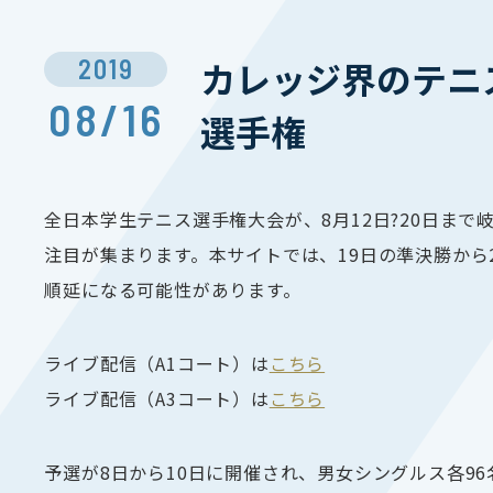
2019
カレッジ界のテニ
08/16
選手権
全日本学生テニス選手権大会が、
8
月
12
日?20日ま
注目が集まります。本サイトでは、
19
日の準決勝から
順延になる可能性があります。
ライブ配信（A1コート）は
こちら
ライブ配信（A3コート）は
こちら
予選が
8
日から
10
日に開催され、男女シングルス各
96