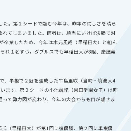
した。第１シードで臨む今年は、昨年の悔しさを晴ら
敗れてしまいました。両者は、順当にいけば決勝で対
が卒業したため、今年は木元風哉（早稲田大）と組ん
れぞれ１名ずつ。ダブルスでも早稲田大が
8
組、慶應義
で、単複で２冠を達成した牛島里咲（当時・筑波大
4
ています。第２シードの小池颯紀（園田学園女子）は昨
経って勢力図が変わり、今年の大会からも目が離せま
郎氏（早稲田大）が第
1
回に複優勝、第２回に単複優