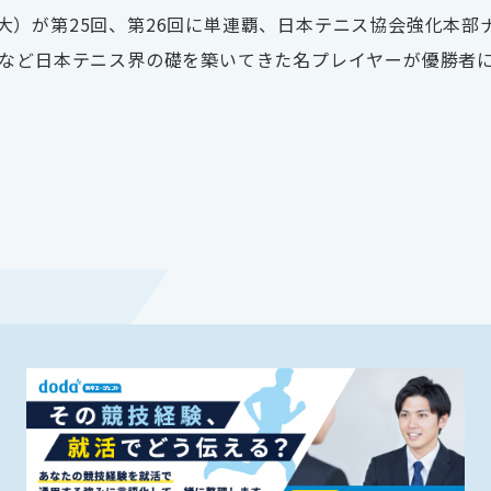
大）が第
25
回、第
26
回に単連覇、日本テニス協会強化本部
など日本テニス界の礎を築いてきた名プレイヤーが優勝者