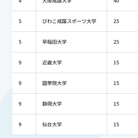
4
大阪成蹊大学
40
5
びわこ成蹊スポーツ大学
25
5
早稲田大学
25
9
近畿大学
15
9
國學院大学
15
9
静岡大学
15
9
仙台大学
15