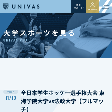
学生
サポート
My UNIVAS
大学スポーツを見る
UNIVAS CUP
全日本学生ホッケー選手権大会 東
2023
11/10
海学院大学vs法政大学【フルマッ
チ】