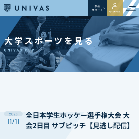
学生
サポート
My UNIVAS
大学スポーツを見る
UNIVAS CUP
全日本学生ホッケー選手権大会 大
2023
11/11
会2日目 サブピッチ【見逃し配信】