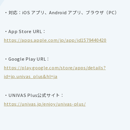
・対応：iOS アプリ、Android アプリ、ブラウザ（PC）
・App Store URL：
https://apps.apple.com/jp/app/id1579440420
・Google Play URL：
https://play.google.com/store/apps/details?
id=jp.univas_plus&hl=ja
・UNIVAS Plus公式サイト：
https://univas.jp/enjoy/univas-plus/